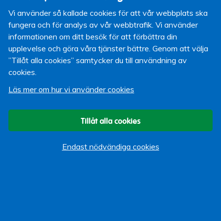
Deklarera senast 4 maj
Vi använder så kallade cookies för att vår webbplats ska
Sista dagen att deklarera om du inte har anstånd att
fungera och för analys av vår webbtrafik. Vi använder
lämna in deklarationen senare.
informationen om ditt besök för att förbättra din
Skatteåterbäring i 7-10 april
upplevelse och göra våra tjänster bättre. Genom att välja
Du som senast 31 mars har godkänt din deklaration
”Tillåt alla cookies” samtycker du till användning av
digitalt utan ändring kan få din skatteåterbäring 7-10
cookies.
april.
Läs mer om hur vi använder cookies
Skatteåterbäring 9-12 juni
Du som har deklarerat senast 4 maj kan få din
Tillåt alla cookies
skatteåterbäring 9-12 juni.
Endast nödvändiga cookies
Mer information om deklarationen hittar du på
Skatteverket.se
Sandra Wik
Kommunikatör