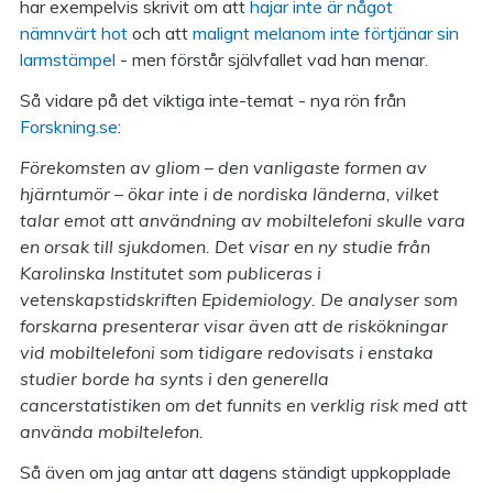
har exempelvis skrivit om att
hajar inte är något
nämnvärt hot
och att
malignt melanom inte förtjänar sin
larmstämpel
- men förstår självfallet vad han menar.
Så vidare på det viktiga inte-temat - nya rön från
Forskning.se
:
Förekomsten av gliom – den vanligaste formen av
hjärntumör – ökar inte i de nordiska länderna, vilket
talar emot att användning av mobiltelefoni skulle vara
en orsak till sjukdomen. Det visar en ny studie från
Karolinska Institutet som publiceras i
vetenskapstidskriften Epidemiology. De analyser som
forskarna presenterar visar även att de riskökningar
vid mobiltelefoni som tidigare redovisats i enstaka
studier borde ha synts i den generella
cancerstatistiken om det funnits en verklig risk med att
använda mobiltelefon.
Så även om jag antar att dagens ständigt uppkopplade