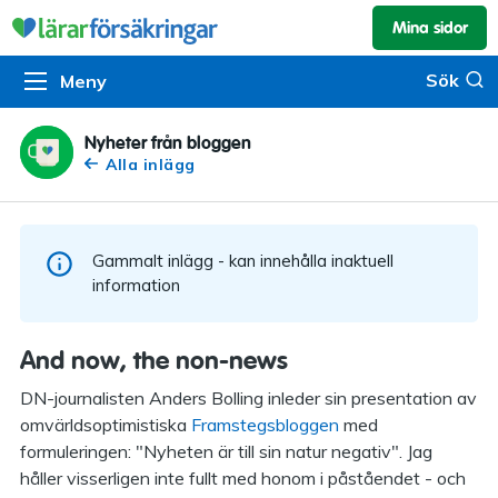
Mina sidor
Kundservice & skador
Pension & sparande
Barnförsäkring
Sök
Sök
Meny
Om oss
Kontakta oss
Pensionssystemet
Livförsäkring
Om Lärarförsäkringar
Skadeanmälan
Flytträtt
Alla försäkringar
Nyheter från bloggen
Alla inlägg
Organisationen
Kalendarium
Produkter
Försäkringsguiden
Press
Våra tjänster
Gammalt inlägg - kan innehålla inaktuell
Arbeta hos oss
Om vår rådgivning
information
Nyheter
Lärarfonder
And now, the non-news
In English
Pensionsguiden
DN-journalisten Anders Bolling inleder sin presentation av
omvärldsoptimistiska
Framstegsbloggen
med
Tillgänglighet
formuleringen: "Nyheten är till sin natur negativ". Jag
håller visserligen inte fullt med honom i påståendet - och