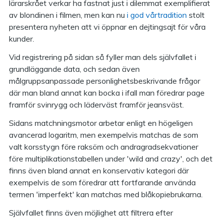
lärarskrået verkar ha fastnat just i dilemmat exemplifierat
av blondinen i filmen, men kan nu
i god vårtradition
stolt
presentera nyheten att vi öppnar en dejtingsajt för våra
kunder.
Vid registrering på sidan så fyller man dels självfallet i
grundläggande data, och sedan även
målgruppsanpassade personlighetsbeskrivande frågor
där man bland annat kan bocka i ifall man föredrar page
framför svinrygg och läderväst framför jeansväst.
Sidans matchningsmotor arbetar enligt en högeligen
avancerad logaritm, men exempelvis matchas de som
valt korsstygn före raksöm och andragradsekvationer
före multiplikationstabellen under 'wild and crazy', och det
finns även bland annat en konservativ kategori där
exempelvis de som föredrar att fortfarande använda
termen 'imperfekt' kan matchas med blåkopiebrukarna.
Självfallet finns även möjlighet att filtrera efter