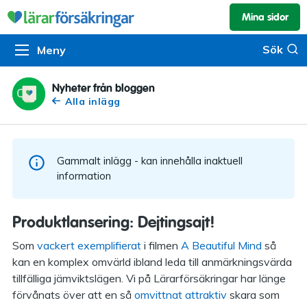
Mina sidor
Kundservice & skador
Pension & sparande
Barnförsäkring
Sök
Sök
Meny
Om oss
Kontakta oss
Pensionssystemet
Livförsäkring
Om Lärarförsäkringar
Skadeanmälan
Flytträtt
Alla försäkringar
Nyheter från bloggen
Alla inlägg
Organisationen
Kalendarium
Produkter
Försäkringsguiden
Press
Våra tjänster
Gammalt inlägg - kan innehålla inaktuell
Arbeta hos oss
Om vår rådgivning
information
Nyheter
Lärarfonder
Produktlansering: Dejtingsajt!
In English
Pensionsguiden
Som
vackert exemplifierat
i filmen
A Beautiful Mind
så
kan en komplex omvärld ibland leda till anmärkningsvärda
Tillgänglighet
tillfälliga jämviktslägen. Vi på Lärarförsäkringar har länge
förvånats över att en så
omvittnat attraktiv
skara som