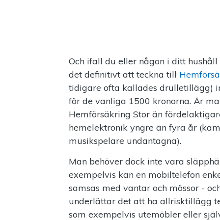
Och ifall du eller någon i ditt hush
det definitivt att teckna till
Hemförsäk
tidigare ofta kallades drulletillägg) 
för de vanliga 1500 kronorna. Är ma
Hemförsäkring Stor än fördelaktigar
hemelektronik yngre än fyra år (kam
musikspelare undantagna).
Man behöver dock inte vara släpphänt 
exempelvis kan en mobiltelefon enkel
samsas med vantar och mössor - och äv
underlättar det att ha allrisktillägg
som exempelvis utemöbler eller själv