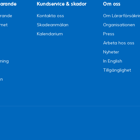
parande
Kundservice & skador
Om oss
arande
Kontakta oss
Om Lärarförsäkri
emet
Skadeanmälan
Organisationen
Kalendarium
Press
Arbeta hos oss
Nyheter
ning
In English
Tillgänglighet
en