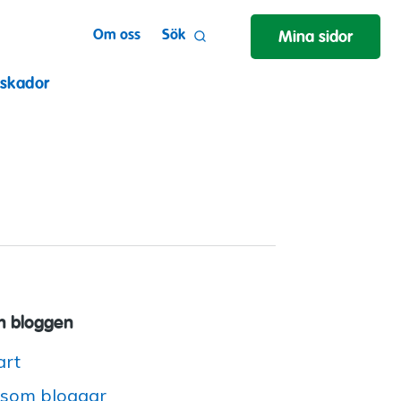
Om oss
Sök
Mina sidor
 skador
 bloggen
art
 som bloggar