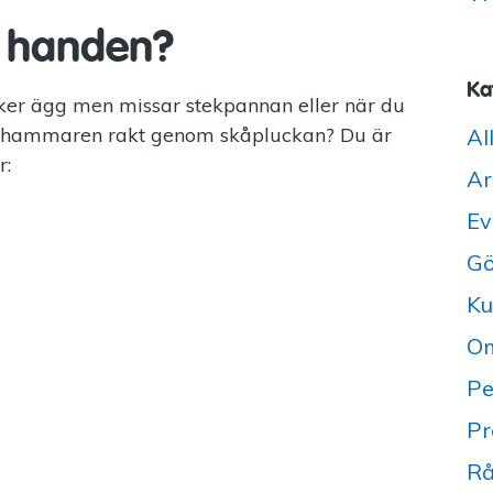
i handen?
Ka
äcker ägg men missar stekpannan eller när du
år hammaren rakt genom skåpluckan? Du är
Al
r:
Ar
Ev
Gö
Ku
Om
Pe
Pr
Rå