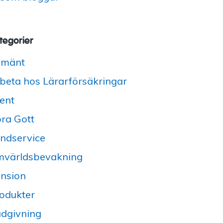
tegorier
lmänt
beta hos Lärarförsäkringar
ent
ra Gott
ndservice
världsbevakning
nsion
odukter
dgivning