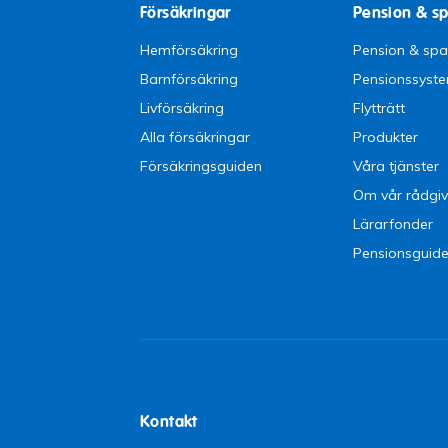
Försäkringar
Pension & s
Hemförsäkring
Pension & sp
Barnförsäkring
Pensionssyst
Livförsäkring
Flytträtt
Alla försäkringar
Produkter
Försäkringsguiden
Våra tjänster
Om vår rådgiv
Lärarfonder
Pensionsguid
Kontakt