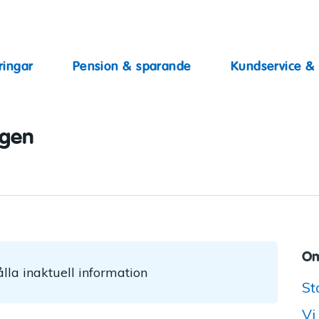
ingar
ringar
Pension & sparande
Kundservice &
ggen
Om
lla inaktuell information
St
Vi