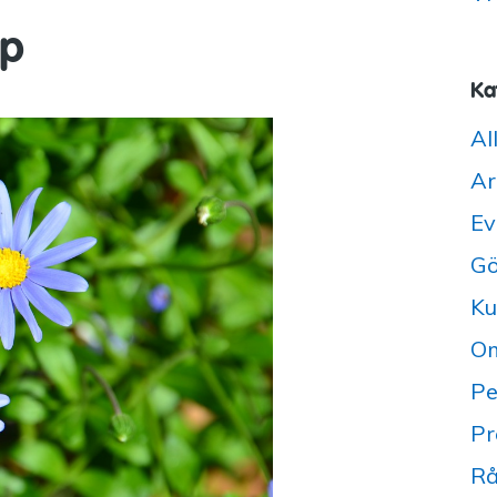
lp
Ka
Al
Ar
Ev
Gö
Ku
Om
Pe
Pr
Rå