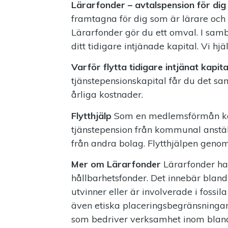
Lärarfonder – avtalspension för dig
framtagna för dig som är lärare och g
Lärarfonder gör du ett omval. I sam
ditt tidigare intjänade kapital. Vi hjä
Varför flytta tidigare intjänat kapita
tjänstepensionskapital får du det sa
årliga kostnader.
Flytthjälp
Som en medlemsförmån kan v
tjänstepension från kommunal anställn
från andra bolag. Flytthjälpen genom
Mer om Lärarfonder
Lärarfonder har
hållbarhetsfonder. Det innebär bland
utvinner eller är involverade i fossi
även etiska placeringsbegränsningar.
som bedriver verksamhet inom bland