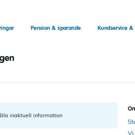
ingar
ringar
Pension & sparande
Kundservice &
ggen
Om
lla inaktuell information
St
Vi