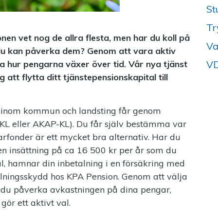
St
Tr
ionen vet nog de allra flesta, men har du koll på
Va
r du kan påverka dem? Genom att vara aktiv
VD
 hur pengarna växer över tid. Vår nya tjänst
g att flytta ditt tjänstepensionskapital till
 inom kommun och landsting får genom
-KL eller AKAP-KL). Du får själv bestämma var
arfonder är ett mycket bra alternativ. Har du
en insättning på ca 16 500 kr per år som du
l, hamnar din inbetalning i en försäkring med
alningsskydd hos KPA Pension. Genom att välja
 du påverka avkastningen på dina pengar,
ör ett aktivt val.