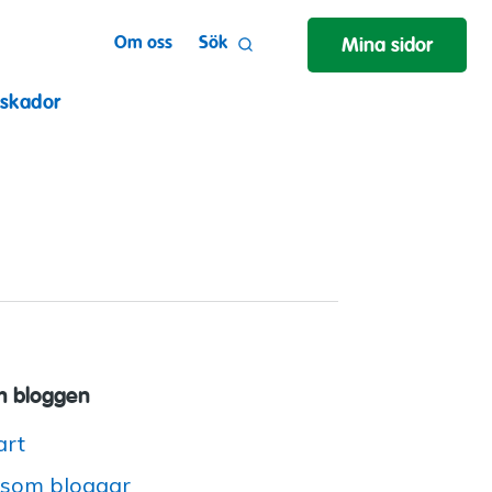
Om oss
Sök
Mina sidor
 skador
 bloggen
art
 som bloggar