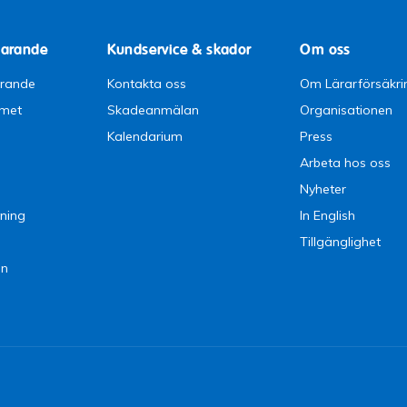
parande
Kundservice & skador
Om oss
arande
Kontakta oss
Om Lärarförsäkri
emet
Skadeanmälan
Organisationen
Kalendarium
Press
Arbeta hos oss
Nyheter
ning
In English
Tillgänglighet
en