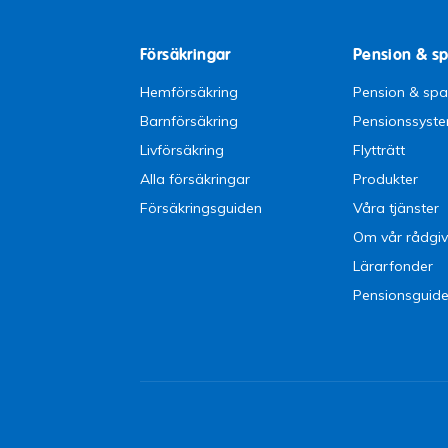
Försäkringar
Pension & s
Hemförsäkring
Pension & sp
Barnförsäkring
Pensionssyst
Livförsäkring
Flytträtt
Alla försäkringar
Produkter
Försäkringsguiden
Våra tjänster
Om vår rådgiv
Lärarfonder
Pensionsguid