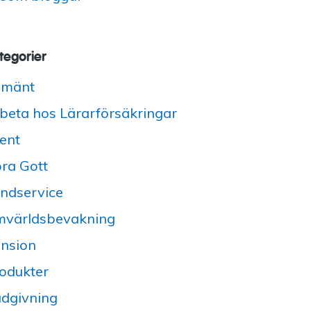
tegorier
lmänt
beta hos Lärarförsäkringar
ent
ra Gott
ndservice
världsbevakning
nsion
odukter
dgivning