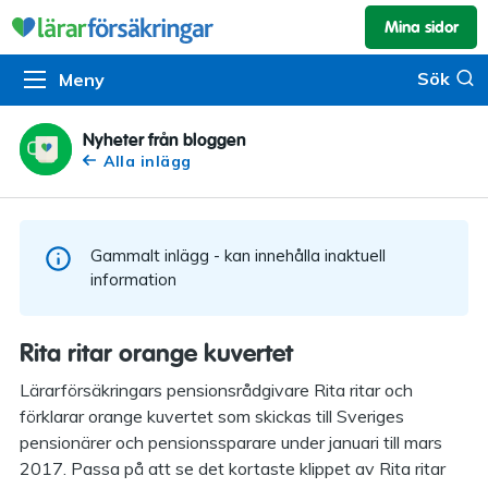
Mina sidor
Kundservice & skador
Pension & sparande
Barnförsäkring
Sök
Sök
Meny
Om oss
Kontakta oss
Pensionssystemet
Livförsäkring
Om Lärarförsäkringar
Skadeanmälan
Flytträtt
Alla försäkringar
Nyheter från bloggen
Alla inlägg
Organisationen
Kalendarium
Produkter
Försäkringsguiden
Press
Våra tjänster
Gammalt inlägg - kan innehålla inaktuell
Arbeta hos oss
Om vår rådgivning
information
Nyheter
Lärarfonder
Rita ritar orange kuvertet
In English
Pensionsguiden
Lärarförsäkringars pensionsrådgivare Rita ritar och
förklarar orange kuvertet som skickas till Sveriges
Tillgänglighet
pensionärer och pensionssparare under januari till mars
2017. Passa på att se det kortaste klippet av Rita ritar