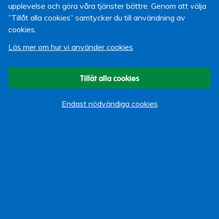
upplevelse och göra våra tjänster bättre. Genom att välja
Lärarförsäkringar. Det är en av dina medlemsförmåner
”Tillåt alla cookies” samtycker du till användning av
som medlem i Lärarförbundet eller Lärarnas Riksförbund.
cookies.
Du bokar direkt med din smarta telefon eller dator här.
Läs mer om hur vi använder cookies
Paul Karjus
Webbansvarig
Tillåt alla cookies
15 februari 2017
Endast nödvändiga cookies
Om bloggen
Start
Vi som bloggar
Kategorier