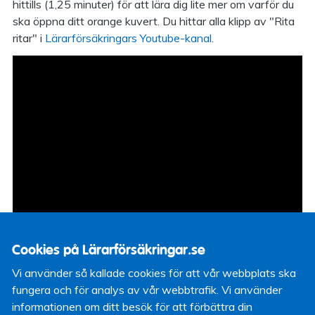
hittills (1,25 minuter) för att lära dig lite mer om varför du
ska öppna ditt orange kuvert. Du hittar alla klipp av "Rita
ritar" i
Lärarförsäkringars Youtube-kanal
.
Cookies på Lärarförsäkringar.se
Vi använder så kallade cookies för att vår webbplats ska
fungera och för analys av vår webbtrafik. Vi använder
Om du behöver hjälp med pensionen eller att förstå ditt
informationen om ditt besök för att förbättra din
orange kuvert Boka in en rådgivning hos