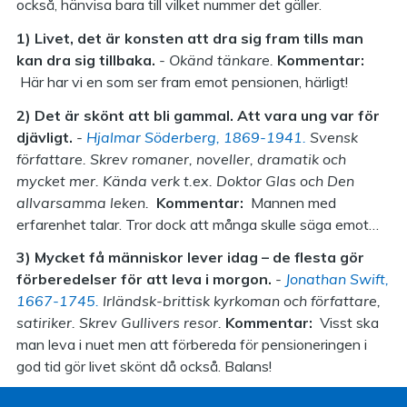
också, hänvisa bara till vilket nummer det gäller.
1) Livet, det är konsten att dra sig fram tills man
kan dra sig tillbaka.
- Okänd tänkare.
Kommentar:
Här har vi en som ser fram emot pensionen, härligt!
2) Det är skönt att bli gammal. Att vara ung var för
djävligt.
-
Hjalmar Söderberg, 1869-1941.
Svensk
författare. Skrev romaner, noveller, dramatik och
mycket mer. Kända verk t.ex. Doktor Glas och Den
allvarsamma leken.
Kommentar:
Mannen med
erfarenhet talar. Tror dock att många skulle säga emot…
3) Mycket få människor lever idag – de flesta gör
förberedelser för att leva i morgon.
-
Jonathan Swift,
1667-1745.
Irländsk-brittisk kyrkoman och författare,
satiriker. Skrev Gullivers resor.
Kommentar:
Visst ska
man leva i nuet men att förbereda för pensioneringen i
god tid gör livet skönt då också. Balans!
4) De människor som fått ut mest av livet är inte de