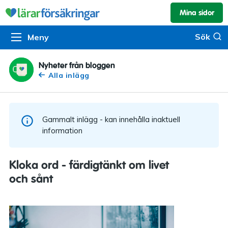
Mina sidor
Kundservice & skador
Pension & sparande
Barnförsäkring
Sök
Sök
Meny
Om oss
Kontakta oss
Pensionssystemet
Livförsäkring
Om Lärarförsäkringar
Skadeanmälan
Flytträtt
Alla försäkringar
Nyheter från bloggen
Alla inlägg
Organisationen
Kalendarium
Produkter
Försäkringsguiden
Press
Våra tjänster
Gammalt inlägg - kan innehålla inaktuell
Arbeta hos oss
Om vår rådgivning
information
Nyheter
Lärarfonder
Kloka ord - färdigtänkt om livet
In English
och sånt
Pensionsguiden
Tillgänglighet