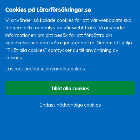
som har levt ett sekel utan de som har levt varje
Cookies på Lärarförsäkringar.se
minut.
-
Colette, - Sidonie-Gabrielle Colette - 1873-
Vi använder så kallade cookies för att vår webbplats ska
1954
. Fransk frispråkig författare, varietéartist,
fungera och för analys av vår webbtrafik. Vi använder
dansös av det mindre blyga slaget... Livsnjutare.
informationen om ditt besök för att förbättra din
Hennes roman Gigi har både satts upp på Broadway
upplevelse och göra våra tjänster bättre. Genom att välja
och filmats i Hollywood.
Kommentar:
Kvantitet kontra
”Tillåt alla cookies” samtycker du till användning av
kvalitet. När det nu blir allt vanligare att faktiskt leva ett
cookies.
sekel måste åren fyllas med innehåll.
Läs mer om hur vi använder cookies
5) Alla vill leva länge men ingen vill bli gammal.
-
Benjamin Franklin, 1706-1790.
Amerikansk
vetenskapsman – uppfann åskledaren, politiker,
Tillåt alla cookies
diplomat – ambassadör i Stockholm 1782-1783,
skribent och annat. Medverkade vid amerikanska
Endast nödvändiga cookies
självständighetsförklaringen.
Kommentar:
Han blev 84
år gammal. Det är ungefär så länge svenskar lever idag i
snitt. Dagens unga kommer att leva längre, men gamla vill
inte de bli heller. Naturligtvis beroende på vad man lägger
i ordet ”gammal”.