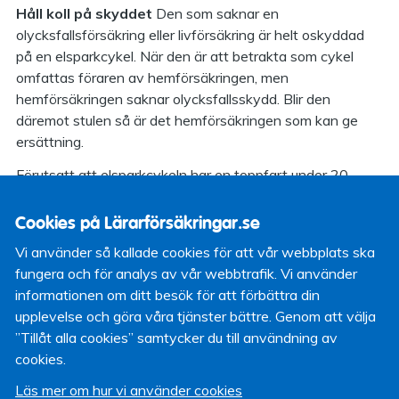
Håll koll på skyddet
Den som saknar en
olycksfallsförsäkring eller livförsäkring är helt oskyddad
på en elsparkcykel. När den är att betrakta som cykel
omfattas föraren av hemförsäkringen, men
hemförsäkringen saknar olycksfallsskydd. Blir den
däremot stulen så är det hemförsäkringen som kan ge
ersättning.
Förutsatt att elsparkcykeln har en toppfart under 20
kilometer per timme och en motorstyrka på under 250
watt klassas fordonet som cykel, vilket innebär att den
Cookies på Lärarförsäkringar.se
ska framföras på cykelbana och endast i undantagsfall på
Vi använder så kallade cookies för att vår webbplats ska
allmän väg och trottoarer. Om den framförs på trottoarer
fungera och för analys av vår webbtrafik. Vi använder
ska det ske i gångfart och förare under 15 år måste
informationen om ditt besök för att förbättra din
använda hjälm.
upplevelse och göra våra tjänster bättre. Genom att välja
– Om fordonet hade betraktats som en moped
”Tillåt alla cookies” samtycker du till användning av
(konstruerat för en hastighet av högst 25 km/timmen och
cookies.
vars effekt inte överskrider 1 kilowatt). finns krav på en
Läs mer om hur vi använder cookies