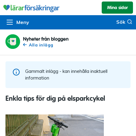
Mina sidor
Kundservice & skador
Pension & sparande
Barnförsäkring
Sök
Sök
Meny
Om oss
Kontakta oss
Pensionssystemet
Livförsäkring
Om Lärarförsäkringar
Skadeanmälan
Flytträtt
Alla försäkringar
Nyheter från bloggen
Alla inlägg
Organisationen
Kalendarium
Produkter
Försäkringsguiden
Press
Våra tjänster
Gammalt inlägg - kan innehålla inaktuell
Arbeta hos oss
Om vår rådgivning
information
Nyheter
Lärarfonder
Enkla tips för dig på elsparkcykel
In English
Pensionsguiden
Tillgänglighet