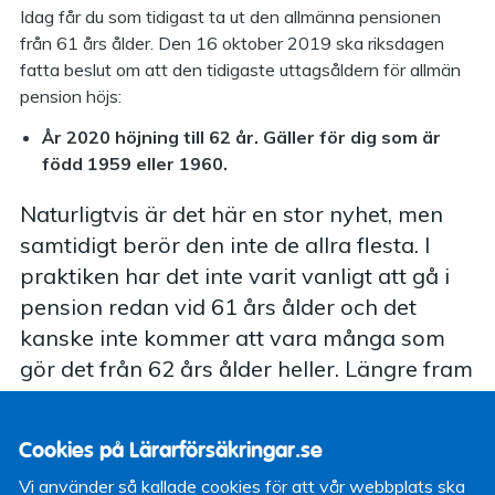
Idag får du som tidigast ta ut den allmänna pensionen
från 61 års ålder. Den 16 oktober 2019 ska riksdagen
fatta beslut om att den tidigaste uttagsåldern för allmän
pension höjs:
År 2020 höjning till 62 år. Gäller för dig som är
född 1959 eller 1960.
Naturligtvis är det här en stor nyhet, men
samtidigt berör den inte de allra flesta. I
praktiken har det inte varit vanligt att gå i
pension redan vid 61 års ålder och det
kanske inte kommer att vara många som
gör det från 62 års ålder heller. Längre fram
kommer dock ytterligare åldershöjningar.
Så här ser det ut för olika årskullar:
Cookies på Lärarförsäkringar.se
År 2023 höjning till 63 år. Gäller för årskullarna
1961 och 1962.
Vi använder så kallade cookies för att vår webbplats ska