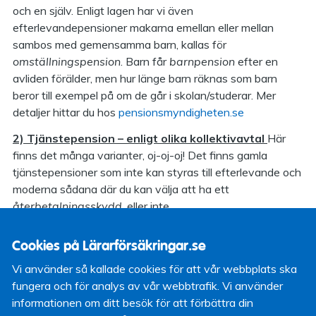
och en själv. Enligt lagen har vi även
efterlevandepensioner makarna emellan eller mellan
sambos med gemensamma barn, kallas för
omställningspension
. Barn får
barnpension
efter en
avliden förälder, men hur länge barn räknas som barn
beror till exempel på om de går i skolan/studerar. Mer
detaljer hittar du hos
pensionsmyndigheten.se
2) Tjänstepension – enligt olika kollektivavtal
Här
finns det många varianter, oj-oj-oj! Det finns gamla
tjänstepensioner som inte kan styras till efterlevande och
moderna sådana där du kan välja att ha ett
återbetalningsskydd
, eller inte.
Om du har återbetalningsskydd kan de egna
Cookies på Lärarförsäkringar.se
tjänstepensionspengarna betalas till familjen vid dödsfall.
Det är dock endast maka, make, sambo eller barn som
Vi använder så kallade cookies för att vår webbplats ska
kan komma på fråga. Jag rekommenderar att boka en
fungera och för analys av vår webbtrafik. Vi använder
rådgivning så kan vi hjälpa dig att bena ut vad som gäller.
informationen om ditt besök för att förbättra din