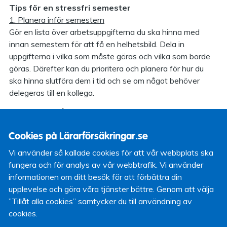
Tips för en stressfri semester
1. Planera inför semestern
Gör en lista över arbetsuppgifterna du ska hinna med
innan semestern för att få en helhetsbild. Dela in
uppgifterna i vilka som måste göras och vilka som borde
göras. Därefter kan du prioritera och planera för hur du
ska hinna slutföra dem i tid och se om något behöver
delegeras till en kollega.
2. Planera din återkomst till jobbet
Innan du går på semester: skriv en lista över vad du ska
Cookies på Lärarförsäkringar.se
göra när du kommer tillbaka, så slipper du tänka på det när
du är ledig. Se även till att inte boka in för många möten
Vi använder så kallade cookies för att vår webbplats ska
direkt när du ska vara tillbaka, utan ge dig själv tid att
fungera och för analys av vår webbtrafik. Vi använder
komma i gång och till exempel gå igenom mejlen i lugn och
informationen om ditt besök för att förbättra din
ro.
upplevelse och göra våra tjänster bättre. Genom att välja
”Tillåt alla cookies” samtycker du till användning av
3.Koppla från för att koppla av
cookies.
Skriv in ett autosvar på jobbmejlen och tala in ett