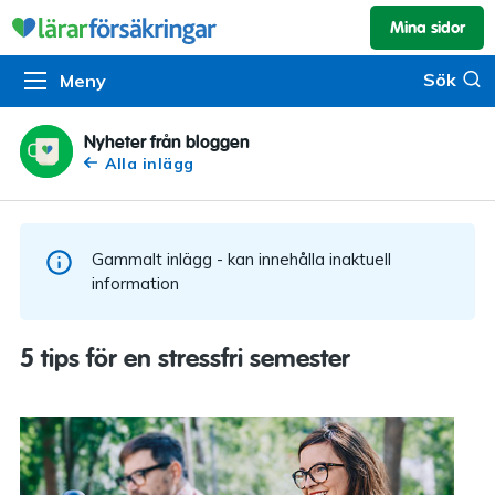
Mina sidor
Kundservice & skador
Pension & sparande
Barnförsäkring
Sök
Sök
Meny
Om oss
Kontakta oss
Pensionssystemet
Livförsäkring
Om Lärarförsäkringar
Skadeanmälan
Flytträtt
Alla försäkringar
Nyheter från bloggen
Alla inlägg
Organisationen
Kalendarium
Produkter
Försäkringsguiden
Press
Våra tjänster
Gammalt inlägg - kan innehålla inaktuell
Arbeta hos oss
Om vår rådgivning
information
Nyheter
Lärarfonder
5 tips för en stressfri semester
In English
Pensionsguiden
Tillgänglighet