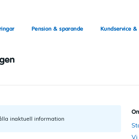
ingar
ringar
Pension & sparande
Kundservice &
ggen
Om
lla inaktuell information
St
Vi