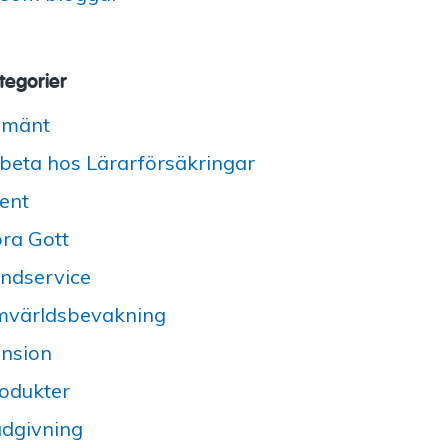
tegorier
lmänt
beta hos Lärarförsäkringar
ent
ra Gott
ndservice
världsbevakning
nsion
odukter
dgivning