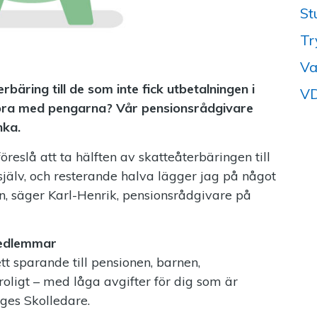
St
Tr
Va
bäring till de som inte fick utbetalningen i
VD
göra med pengarna? Vår pensionsrådgivare
nka.
eslå att ta hälften av skatteåterbäringen till
 själv, och resterande halva lägger jag på något
san, säger Karl-Henrik, pensionsrådgivare på
medlemmar
t sparande till pensionen, barnen,
roligt – med låga avgifter för dig som är
ges Skolledare.