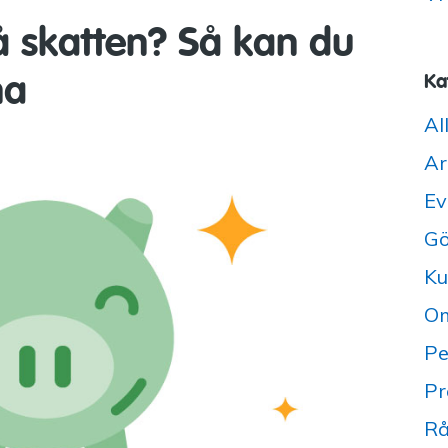
på skatten? Så kan du
na
Ka
Al
Ar
Ev
Gö
Ku
Om
Pe
Pr
Rå