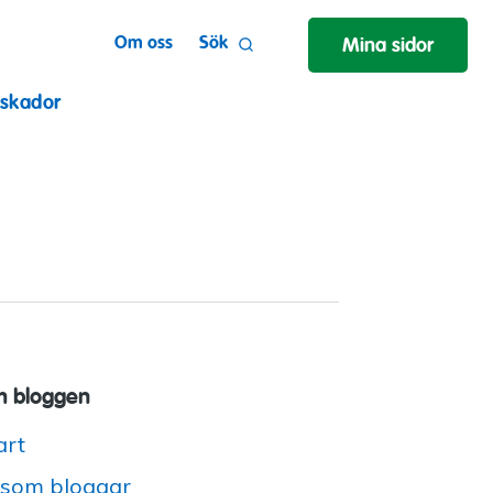
Om oss
Sök
Mina sidor
 skador
 bloggen
art
 som bloggar