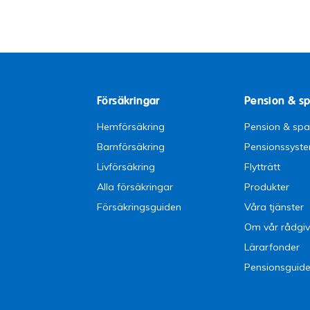
Försäkringar
Pension & s
Hemförsäkring
Pension & sp
Barnförsäkring
Pensionssyst
Livförsäkring
Flytträtt
Alla försäkringar
Produkter
Försäkringsguiden
Våra tjänster
Om vår rådgiv
Lärarfonder
Pensionsguid