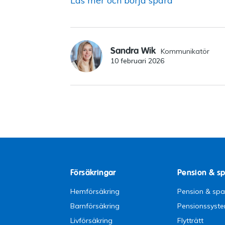
Läs mer och börja spara
Sandra Wik
Kommunikatör
10 februari 2026
Försäkringar
Pension & s
Hemförsäkring
Pension & sp
Barnförsäkring
Pensionssyst
Livförsäkring
Flytträtt