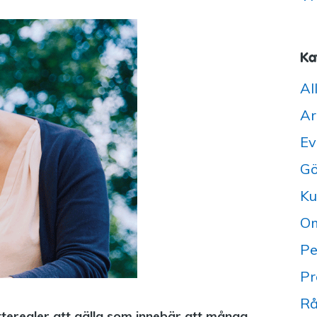
Ka
Al
Ar
Ev
Gö
Ku
Om
Pe
Pr
Rå
tteregler att gälla som innebär att många