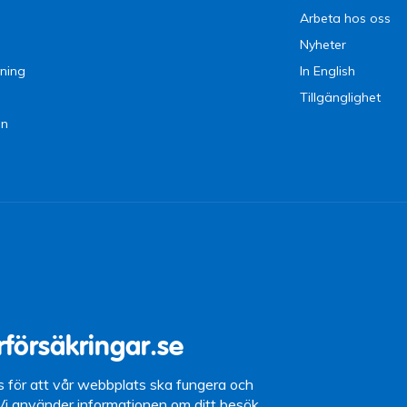
Arbeta hos oss
Nyheter
ning
In English
Tillgänglighet
en
9 09
15 (lunchstängt
rförsäkringar.se
87 10
s för att vår webbplats ska fungera och
 Vi använder informationen om ditt besök