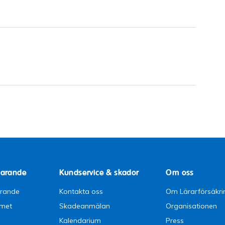
parande
Kundservice & skador
Om oss
arande
Kontakta oss
Om Lärarförsäkri
emet
Skadeanmälan
Organisationen
Kalendarium
Press