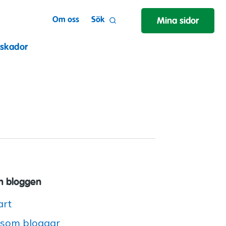
Om oss
Sök
Mina sidor
 skador
 bloggen
art
 som bloggar