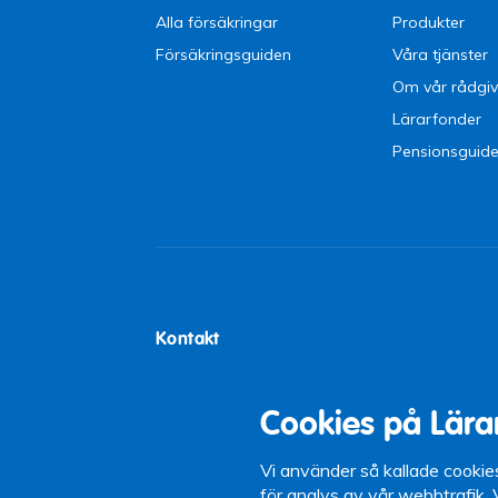
Alla försäkringar
Produkter
Försäkringsguiden
Våra tjänster
Om vår rådgiv
Lärarfonder
Pensionsguid
Kontakt
Lärarförsäkringar
Tel:
0771-21 0
Box 5097
Öppettider: 9-
Cookies på Lära
102 42 Stockholm
12-13)
Växel: 08-442 
Vi använder så kallade cookie
för analys av vår webbtrafik.