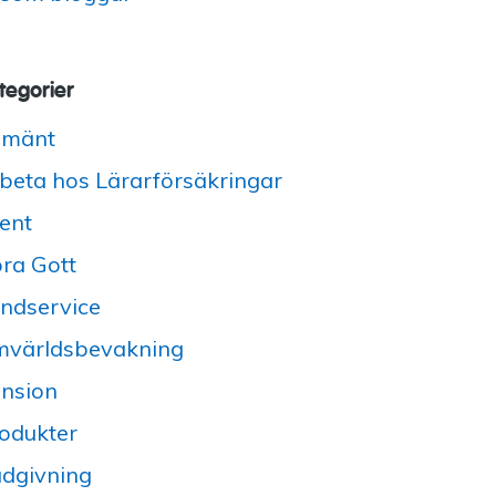
tegorier
lmänt
beta hos Lärarförsäkringar
ent
ra Gott
ndservice
världsbevakning
nsion
odukter
dgivning