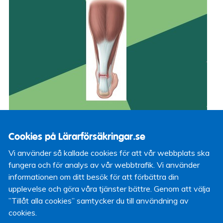
Cookies på Lärarförsäkringar.se
Vi använder så kallade cookies för att vår webbplats ska
Filosoruptur alluderar här tydligt till den sydafrikanske
fungera och för analys av vår webbtrafik. Vi använder
löparen
Oscar Pistorius
, som har svårt att få vara med i
informationen om ditt besök för att förbättra din
tävlingar då han anses ha för stor fördel av att ha
upplevelse och göra våra tjänster bättre. Genom att välja
genomgått en dubbel benamputation. På det
”Tillåt alla cookies” samtycker du till användning av
återkommande temat teknisk utveckling (
1
,
2
,
3
) så kan
cookies.
det här exempelvis jämföras med att sonen till USA:s