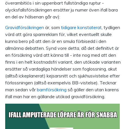
överambitiös i sin uppenbart fullständiga ruptur -
olycksfallsförsäkringen ersätter ju numer även ifall bara
en del av hälsenan går av):
Gravidförsäkringen
är, som
tidigare konstaterat
, tydligen
värd att göra spamreklam för, vilket eventuellt skulle
kunna bero på att den är en smula förbisedd i den
allmänna debatten. Synd vore detta, då det definitivt är
en försäkring värd att känna till - inte nog med att den
finns i en helt kostnadsfri variant, den utökade varianten
ersätter så vardagliga händelser som foglossning, akut
(alltså ickeplanerat) kejsarsnitt och sjukhusvistelse efter
förlossningen (alltså exempelvis BB-vistelse). Tecknar
man sedan vår
barnförsäkring
så gäller den utan karens
ifall man har en gällande utökad gravidförsäkring.