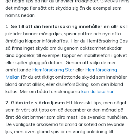
ge några tips på hur du undviker tråkigheter. Givetvis finns
det många fler sätt att skydda sig än de exempel som
nämns nedan.
1. Se till att din hemförsäkring innehåller en allrisk
I
juletider brinner många ljus, spisar puttrar och nya ofta
ömtåliga klappar införskaffas. Har du Hemförsäkring Bas
så finns inget skydd om du genom oaktsamhet skadar
dina ägodelar, till exempel tappar en mobiltelefon i golvet
eller spiller glögg på datorn. Genom att välja de mer
omfattande
Hemförsäkring Stor
eller
Hemförsäkring
Mellan
får du ett riktigt omfattande skydd som innehåller
bland annat allrisk, eller drulleförsäkring, som den ibland
kallas. Mer om båda försäkringarna
kan du läsa här
.
2. Glöm inte släcka ljusen
Ett klassiskt tips, men något
som är värt att tjata om då december är den månad på
året då det brinner som allra mest i de svenska hushållen.
De vanligaste orsakerna till brand är soteld och levande
ljus, men även glömd spis är en vanlig anledning till