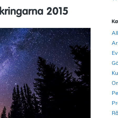
äkringarna 2015
Ka
Al
Ar
Ev
Gö
Ku
Om
Pe
Pr
Rå