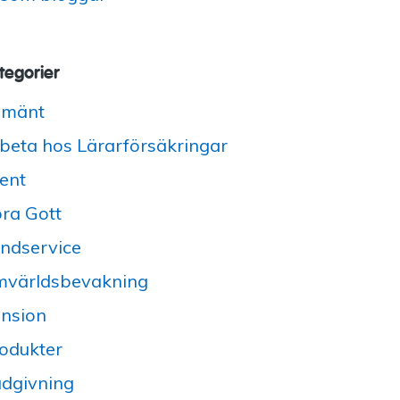
tegorier
lmänt
beta hos Lärarförsäkringar
ent
ra Gott
ndservice
världsbevakning
nsion
odukter
dgivning