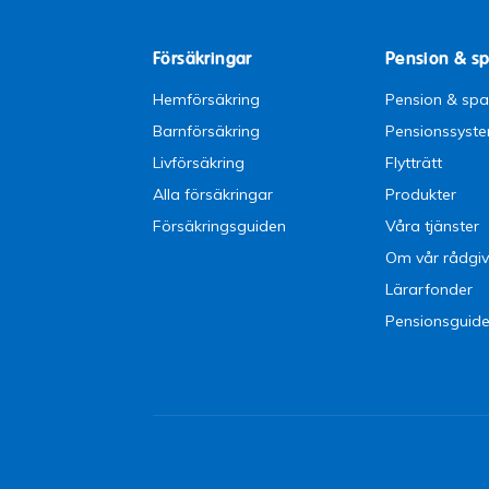
Försäkringar
Pension & s
Hemförsäkring
Pension & sp
Barnförsäkring
Pensionssyst
Livförsäkring
Flytträtt
Alla försäkringar
Produkter
Försäkringsguiden
Våra tjänster
Om vår rådgiv
Lärarfonder
Pensionsguid