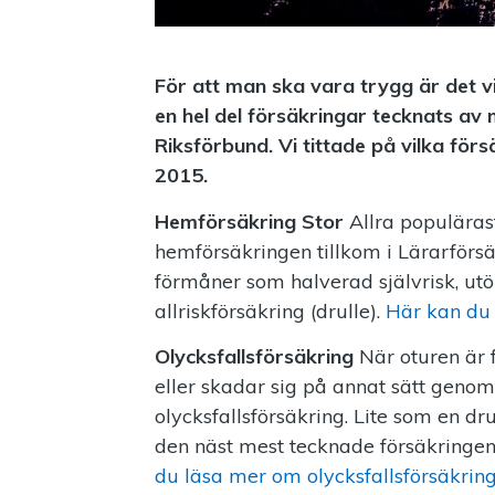
För att man ska vara trygg är det vi
en hel del försäkringar tecknats a
Riksförbund. Vi tittade på vilka fö
2015.
Hemförsäkring Stor
Allra populäras
hemförsäkringen tillkom i Lärarförs
förmåner som halverad självrisk, utö
allriskförsäkring (drulle).
Här kan du
Olycksfallsförsäkring
När oturen är 
eller skadar sig på annat sätt geno
olycksfallsförsäkring. Lite som en drul
den näst mest tecknade försäkring
du läsa mer om olycksfallsförsäkring