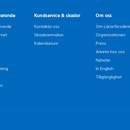
parande
Kundservice & skador
Om oss
arande
Kontakta oss
Om Lärarförsäkri
emet
Skadeanmälan
Organisationen
Kalendarium
Press
Arbeta hos oss
Nyheter
ning
In English
Tillgänglighet
en