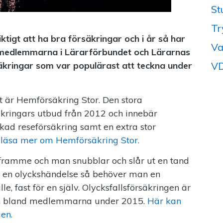
St
Tr
ktigt att ha bra försäkringar och i år så har
Va
v medlemmarna i Lärarförbundet och Lärarnas
VD
rsäkringar som var populärast att teckna under
t är Hemförsäkring Stor. Den stora
äkringars utbud från 2012 och innebär
kad reseförsäkring samt en extra stor
 läsa mer om Hemförsäkring Stor.
framme och man snubblar och slår ut en tand
m en olyckshändelse så behöver man en
le, fast för en själv. Olycksfallsförsäkringen är
en bland medlemmarna under 2015.
Här kan
en.