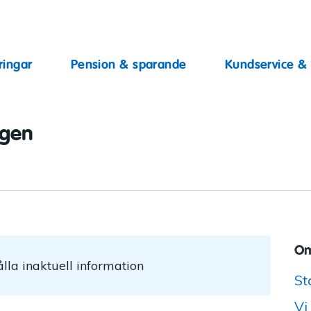
ingar
ringar
Pension & sparande
Kundservice &
ggen
Om
lla inaktuell information
St
Vi