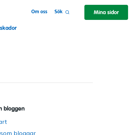
Om oss
Sök
Mina sidor
 skador
 bloggen
art
 som bloggar