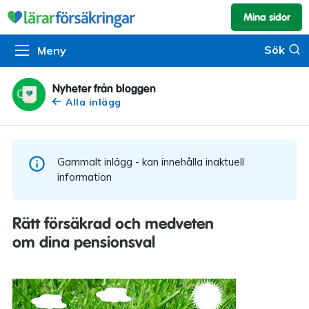
Mina sidor
Kundservice & skador
Pension & sparande
Barnförsäkring
Sök
Sök
Meny
Om oss
Kontakta oss
Pensionssystemet
Livförsäkring
Om Lärarförsäkringar
Skadeanmälan
Flytträtt
Alla försäkringar
Nyheter från bloggen
Alla inlägg
Organisationen
Kalendarium
Produkter
Försäkringsguiden
Press
Våra tjänster
Gammalt inlägg - kan innehålla inaktuell
Arbeta hos oss
Om vår rådgivning
information
Nyheter
Lärarfonder
Rätt försäkrad och medveten
In English
om dina pensionsval
Pensionsguiden
Tillgänglighet