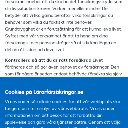
försäkrad innebär att du ska ha det försäkringsskydd som
din livssituation kräver. Varken mer eller mindre. De
betyder att vi lika gärna berättar vilka försäkringar du
behöver som vilka du faktiskt inte behöver.
Grundtrygghet är en förutsättning för att kunna leva livet.
Syftet med vår verksamhet är att ta hand om dina
försäkrings- och pensionsfrågor så att du kan lägga en
del oro åt sidan och leva livet.
Kontrollera så att du är rätt försäkrad
Livet
förändras och så gör även behovet av försäkringar. Den
som för några år sedan endast behövde försäkra sig själv
kanske nu även behöver tänka på några andra. För att se
över ditt försäkringsskydd så kan du antingen
logga in på
Cookies på Lärarförsäkringar.se
vår hemsida
för att se över dina försäkringar, eller
kontakta Lärarförsäkringars kundservice per telefon
Vi använder så kallade cookies för att vår webbplats ska
0771-21 09 09
eller e-post
. Våra kundrådgivare
fungera och för analys av vår webbtrafik. Vi använder
kan berätta för dig om du har försäkringar som passar din
informationen om ditt besök för att förbättra din
nuvarande livssituation, om du har luckor i ditt
upplevelse och göra våra tjänster bättre. Genom att välja