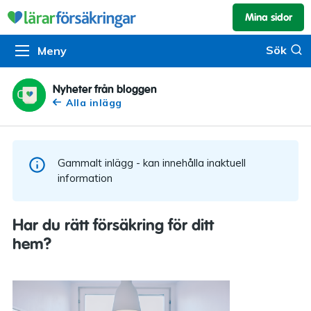
Mina sidor
Kundservice & skador
Pension & sparande
Barnförsäkring
Sök
Sök
Meny
Om oss
Kontakta oss
Pensionssystemet
Livförsäkring
Om Lärarförsäkringar
Skadeanmälan
Flytträtt
Alla försäkringar
Nyheter från bloggen
Alla inlägg
Organisationen
Kalendarium
Produkter
Försäkringsguiden
Press
Våra tjänster
Gammalt inlägg - kan innehålla inaktuell
Arbeta hos oss
Om vår rådgivning
information
Nyheter
Lärarfonder
Har du rätt försäkring för ditt
In English
hem?
Pensionsguiden
Tillgänglighet