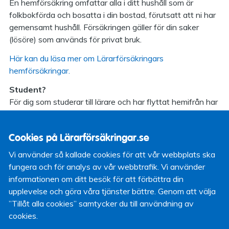
En hemförsäkring omfattar alla i ditt hushåll som är
folkbokförda och bosatta i din bostad, förutsatt att ni har
gemensamt hushåll. Försäkringen gäller för din saker
(lösöre) som används för privat bruk.
Här kan du läsa mer om Lärarförsäkringars
hemförsäkringar.
Student?
För dig som studerar till lärare och har flyttat hemifrån har
vi tagit fram en unik och omfattande hemförsäkring,
Studentförsäkring Bo.
Cookies på Lärarförsäkringar.se
Här kan du läsa mer om Studentförsäkring Bo.
Vi använder så kallade cookies för att vår webbplats ska
Hyresrätt - hemförsäkring
fungera och för analys av vår webbtrafik. Vi använder
Bor du i en hyresrätt behöver du bara ha en
informationen om ditt besök för att förbättra din
hemförsäkring. Hyresvärden ansvarar för bostadens
upplevelse och göra våra tjänster bättre. Genom att välja
fasta egendom som till exempel golv och väggar, kök och
”Tillåt alla cookies” samtycker du till användning av
badrum, dörrar och fönster.
cookies.