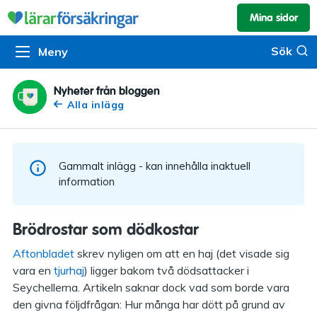
Mina sidor
Kundservice & skador
Pension & sparande
Barnförsäkring
Sök
Sök
Meny
Om oss
Kontakta oss
Pensionssystemet
Livförsäkring
Om Lärarförsäkringar
Skadeanmälan
Flytträtt
Alla försäkringar
Nyheter från bloggen
Alla inlägg
Organisationen
Kalendarium
Produkter
Försäkringsguiden
Press
Våra tjänster
Gammalt inlägg - kan innehålla inaktuell
Arbeta hos oss
Om vår rådgivning
information
Nyheter
Lärarfonder
Brödrostar som dödkostar
In English
Pensionsguiden
Aftonbladet
skrev nyligen om att en haj (det visade sig
vara en
tjurhaj
) ligger bakom två dödsattacker i
Tillgänglighet
Seychellerna. Artikeln saknar dock vad som borde vara
den givna följdfrågan: Hur många har dött på grund av