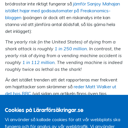
brödrostar inte riktigt fungerar så
jämför Sanjoy Mahajan
istället hajar med godisautomater på Freakonomics-
bloggen
(poängen är dock att en riskanalys inte kan
stanna vid att jämföra antal dödsfall, så läs gärna hela
det inlägget):
The yearly risk (in the United States) of dying from a
shark attack is roughly
1 in 250 million
. In contrast, the
yearly risk of dying from a vending machine accident is
roughly
1 in 112 million
. The vending machine is indeed
roughly twice as lethal as the shark!
Är det istället trenden att det rapporteras mer frekvent
om hajattacker som skrämmer så
reder Matt Walker ut
det hos BBC
(vid sidan om artikeln finns även tips
angående hur man undviker hajattacker):
Cookies på Lärarförsäkringar.se
That is because the media and scientists paid far less
attention to shark attacks in the past than they do now.
Vi använder så kallade cookies för att vår webbplats ska
fungera och för analys av vår webbtrafik. Vi använder