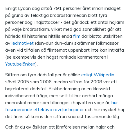
Enligt Lydon dog alltså 791 personer året innan inslaget
på grund av felaktiga brödrostar medan blott fyra
personer dog i hajattacker - det går dock ett antal hajlarm
på varje brödrostlarm, vilket med god sannolikhet går att
härleda till historiens hittills enda
film
där blotta utskriften
av
ledmotivet
(dun-dun dun-dun) skrämmer folkmassor
även vid tillfällen då filmtemat uppenbart inte kan inträffa
(se exempelvis den högst rankade kommentaren i
Youtubelänken
).
Siffran om fyra dödsfall per år gällde
enligt Wikipedia
såväl 2005 som 2006, medan siffran för 2008 var ett
hajrelaterat dödsfall. Riskbedömning är en klassiskt
individbaserad fråga, men sett till hur oerhört många
människotimmar som tillbringas i hajvatten varje år,
hur
fascinerande effektiva rovdjur hajar är
och hur mycket haj
det finns så känns den siffran snarast fascinerande låg.
Och är du av åsikten att jämförelsen mellan hajar och