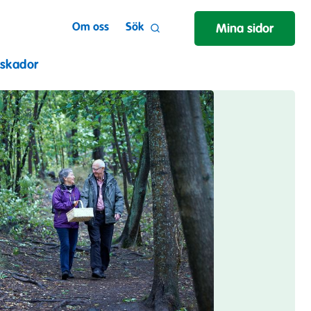
Om oss
Sök
Mina sidor
 skador