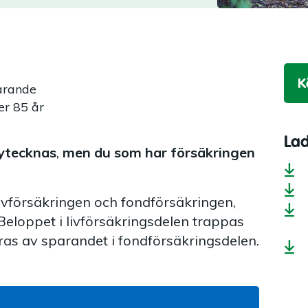
K
arande
er 85 år
La
nytecknas
,
men du som har försäkringen
livförsäkringen och fondförsäkringen,
Beloppet i livförsäkringsdelen trappas
s av sparandet i fondförsäkringsdelen.