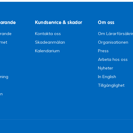
parande
Kundservice & skador
Om oss
arande
Kontakta oss
Om Lärarförsäkri
emet
Skadeanmälan
Organisationen
Kalendarium
Press
Arbeta hos oss
Nyheter
ning
In English
Tillgänglighet
en