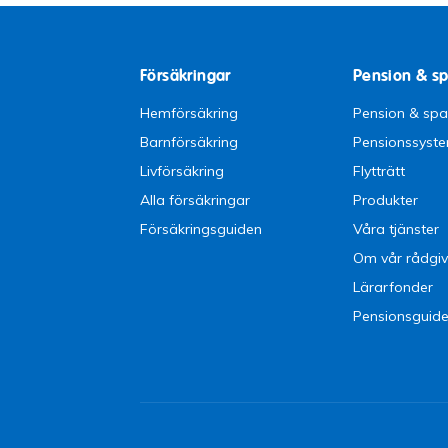
Försäkringar
Pension & s
Hemförsäkring
Pension & sp
Barnförsäkring
Pensionssyst
Livförsäkring
Flytträtt
Alla försäkringar
Produkter
Försäkringsguiden
Våra tjänster
Om vår rådgiv
Lärarfonder
Pensionsguid