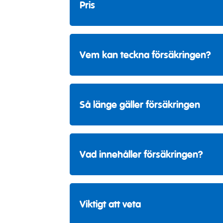
Pris
229 kr/mån varav 175 kr utgörs av 
404 kr/mån varav 350 kr utgörs av
Vem kan teckna försäkringen?
SparLiv Senior kan inte nytecknas,
kan behålla den.
Så länge gäller försäkringen
Livförsäkringsdelen i SparLiv Senior
85 år. Fondförsäkringsdelen upphör
Vad innehåller försäkringen?
betalas då ut. Du kan förlänga slutål
Dödsfallskapital
Viktigt att veta
Det sammanlagda beloppet som betal
dödsfall.