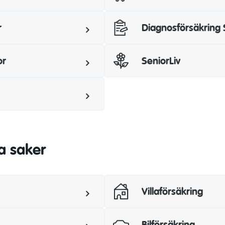
r
Diagnosförsäkring 
or
SeniorLiv
a saker
Villaförsäkring
Bilförsäkring